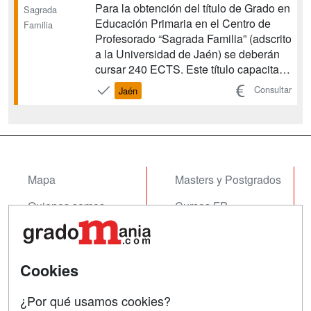
Para la obtención del título de Grado en
Sagrada
Educación Primaria en el Centro de
Familia
Profesorado “Sagrada Familia” (adscrito
a la Universidad de Jaén) se deberán
cursar 240 ECTS. Este título capacita
para la profesión de Maestro y Maestra
Consultar
Jaén
en Educación Primaria, de acuerdo con
las directrices oficiales....
Mapa
Masters y Postgrados
Quienes somos
Cursos FP
Tarifas publicidad
Conferencias
Acceso Usuarios
Cursos de Formación
Cookies
Acceso Centros
Oposiciones
¿Por qué usamos cookies?