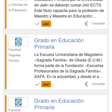
y Ciencias de
de Jaén se deberán cursar 240 ECTS.
la Educación
Este título capacita para la profesión de
Maestro y Maestra en Educación
Primaria, de acuerdo con las directrices
Consultar
Jaén
oficiales. El objetivo principal del título
es garantizar la adquisición de las
competencias profesionales requeridas
Grado en Educación
par...
Primaria
Facultad
La Escuela Universitaria de Magisterio
Sagrada
«Sagrada Familia» de Úbeda (E.U.M.)
Familia
forma parte de la Fundación «Escuelas
Profesionales de la Sagrada Familia»,
SAFA. En la actualidad, y desde el año
1993, es un centro universitario adscrito
Consultar
Jaén
a la Universidad de Jaén. Desde su
creación, en 1944, ha permanecido fiel
a su idea inicial de formar personas y
Grado en Educación
maest...
Primaria
Facultad