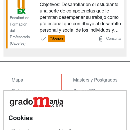
Objetivos: Desarrollar en el estudiante
una serie de competencias que le
permitan desempeñar su trabajo como
Facultad de
profesional que contribuye al desarrollo
Formación
personal y social de los individuos y
del
grupos y su participación en la
Profesorado
Consultar
Cáceres
comunidad. Facilitar a los estudiantes
(Cáceres)
el conocimiento de instituciones,
profesionales y recursos que lleven a
cabo funciones educativas y s...
Mapa
Masters y Postgrados
Quienes somos
Cursos FP
Tarifas publicidad
Conferencias
Acceso Usuarios
Cursos de Formación
Cookies
Acceso Centros
Oposiciones