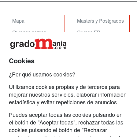
sus funciones y el comportamiento ...
Mapa
Masters y Postgrados
Quienes somos
Cursos FP
Tarifas publicidad
Conferencias
Acceso Usuarios
Cursos de Formación
Cookies
Acceso Centros
Oposiciones
¿Por qué usamos cookies?
SÍGUENOS EN:
Contactar
Utilizamos cookies propias y de terceros para
mejorar nuestros servicios, elaborar información
Confidencialidad
estadística y evitar repeticiones de anuncios
Aviso legal
Puedes aceptar todas las cookies pulsando en
Copyleft
el botón de "Aceptar todas", rechazar todas las
cookies pulsando el botón de "Rechazar