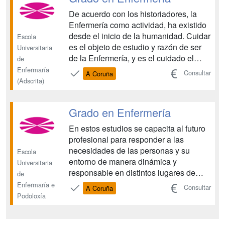
De acuerdo con los historiadores, la
Enfermería como actividad, ha existido
desde el inicio de la humanidad. Cuidar
Escola
es el objeto de estudio y razón de ser
Universitaria
de la Enfermería, y es el cuidado el
de
elemento paradigmático que marca la
Enfermaría
Consultar
A Coruña
diferencia entre Enfermería y otras
(Adscrita)
disciplinas del área de la salud. Los
últimos años se han caracterizado por
Grado en Enfermería
una rápi...
En estos estudios se capacita al futuro
profesional para responder a las
necesidades de las personas y su
Escola
entorno de manera dinámica y
Universitaria
responsable en distintos lugares de
de
atención y contextos sociales, para lo
Enfermaría e
Consultar
A Coruña
que se abordan diferentes disciplinas
Podoloxía
(biomédicas, psicosociales,
enfermería,..) estudiando el organismo,