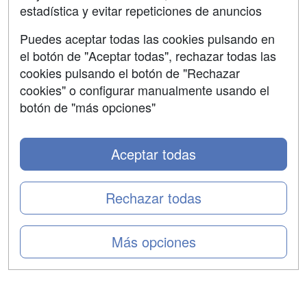
estadística y evitar repeticiones de anuncios
Aviso legal
Puedes aceptar todas las cookies pulsando en
Copyleft
el botón de "Aceptar todas", rechazar todas las
cookies pulsando el botón de "Rechazar
cookies" o configurar manualmente usando el
botón de "más opciones"
Grupo formazion:
Aceptar todas
Rechazar todas
Más opciones
Copyright 2000-2026 Formazion Web, S.L. - Calle
Fermín Caballero, 62 - 28034 Madrid Tel: 91 533 70 78