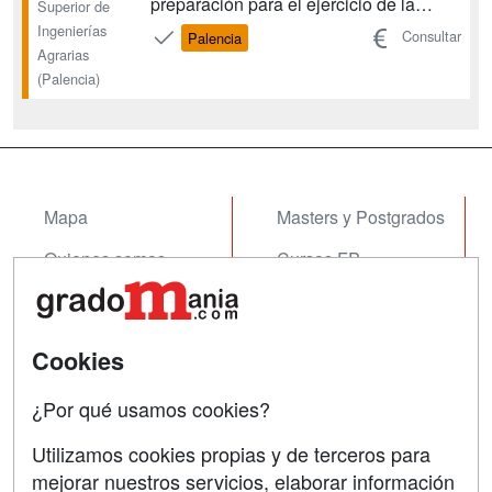
preparación para el ejercicio de la
Superior de
profesión de Enólogo. Ello supone que
Ingenierías
Consultar
Palencia
el título debe habilitar para el ejercicio
Agrarias
de una profesión regulada, por lo que el
(Palencia)
diseño de las competencias se ajusta a
las disposiciones estab...
Mapa
Masters y Postgrados
Quienes somos
Cursos FP
Tarifas publicidad
Conferencias
Acceso Usuarios
Cursos de Formación
Cookies
Acceso Centros
Oposiciones
¿Por qué usamos cookies?
SÍGUENOS EN:
Contactar
Utilizamos cookies propias y de terceros para
mejorar nuestros servicios, elaborar información
Confidencialidad