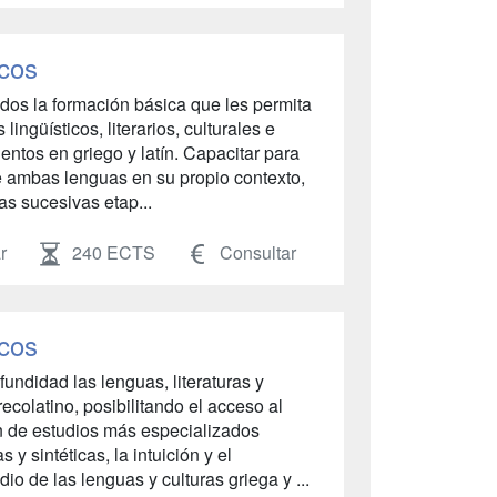
icos
ados la formación básica que les permita
ingüísticos, literarios, culturales e
entos en griego y latín. Capacitar para
 de ambas lenguas en su propio contexto,
as sucesivas etap...
r
240 ECTS
Consultar
icos
undidad las lenguas, literaturas y
ecolatino, posibilitando el acceso al
n de estudios más especializados
 y sintéticas, la intuición y el
io de las lenguas y culturas griega y ...