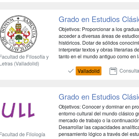
Grado en Estudios Clás
Objetivos: Proporcionar a los gradu
acceder a diversas áreas de estudios l
históricos. Dotar de sólidos conocimi
interpretar textos y obras literarias
tanto en el mundo antiguo como en l
Facultad de Filosofía y
Letras (Valladolid)
Consulta
Valladolid
Grado en Estudios Clás
Objetivos: Conocer y dominar en prof
entorno cultural del mundo clásico gr
mercado de trabajo o la continuació
Desarrollar las capacidades analíticas
pensamiento lógico a través del estud
Facultad de Filología