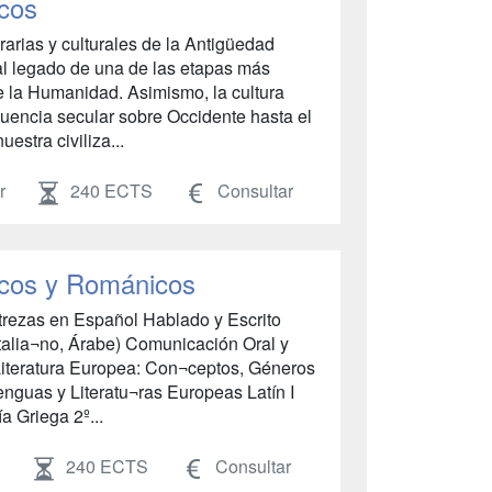
icos
erarias y culturales de la Antigüedad
al legado de una de las etapas más
 de la Humanidad. Asimismo, la cultura
luencia secular sobre Occidente hasta el
uestra civiliza...
r
240 ECTS
Consultar
icos y Románicos
rezas en Español Hablado y Escrito
talia¬no, Árabe) Comunicación Oral y
a Literatura Europea: Con¬ceptos, Géneros
enguas y Literatu¬ras Europeas Latín I
ía Griega 2º...
240 ECTS
Consultar