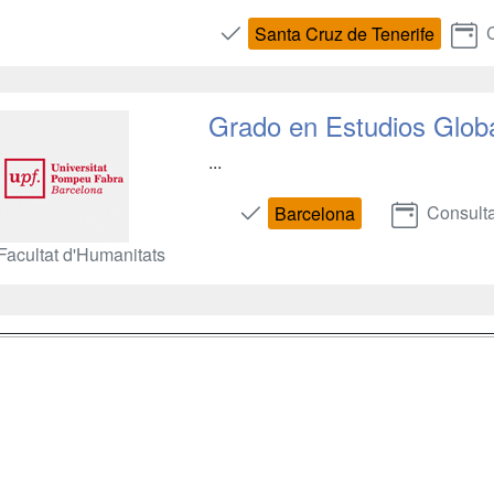
C
Santa Cruz de Tenerife
Grado en Estudios Glob
...
Consulta
Barcelona
Facultat d'Humanitats
a
Masters y
Contactar
Postgrados
enes somos
Confidenciali
Cursos FP
fas publicidad
Aviso legal
Conferencias