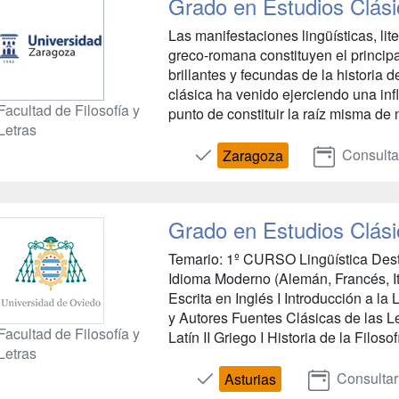
Grado en Estudios Clás
Las manifestaciones lingüísticas, lit
greco-romana constituyen el princip
brillantes y fecundas de la historia
clásica ha venido ejerciendo una inf
Facultad de Filosofía y
punto de constituir la raíz misma de n
Letras
Consulta
Zaragoza
Grado en Estudios Clás
Temario: 1º CURSO Lingüística Dest
Idioma Moderno (Alemán, Francés, I
Escrita en Inglés I Introducción a l
y Autores Fuentes Clásicas de las L
Facultad de Filosofía y
Latín II Griego I Historia de la Filosof
Letras
Consultar
Asturias