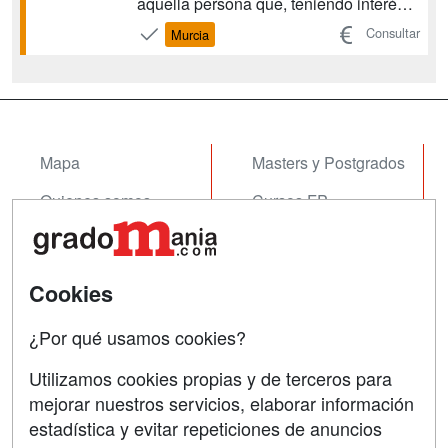
aquella persona que, teniendo interés
por las cuestiones relacionadas con la
Consultar
Murcia
Historia y una sensibilidad por el
pasado, quiera aportar a la sociedad no
sólo los conocimientos históricos
adquiridos sino una ...
Mapa
Masters y Postgrados
Quienes somos
Cursos FP
Tarifas publicidad
Conferencias
Acceso Usuarios
Cursos de Formación
Cookies
Acceso Centros
Oposiciones
¿Por qué usamos cookies?
SÍGUENOS EN:
Contactar
Utilizamos cookies propias y de terceros para
mejorar nuestros servicios, elaborar información
Confidencialidad
estadística y evitar repeticiones de anuncios