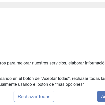
a
Masters y
Contactar
Postgrados
enes somos
Confidenciali
Cursos FP
fas publicidad
Aviso legal
Conferencias
so Usuarios
Copyleft
Cursos de
so Centros
Formación
ros para mejorar nuestros servicios, elaborar información
Oposiciones
sando en el botón de "Aceptar todas", rechazar todas la
nualmente usando el botón de "más opciones"
Rechazar todas
A