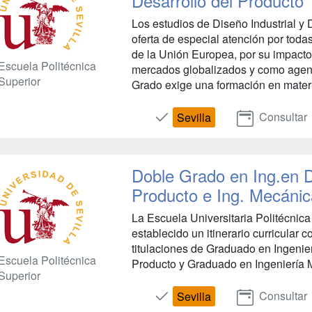
Desarrollo del Producto
Los estudios de Diseño Industrial y
oferta de especial atención por todas
de la Unión Europea, por su impacto
Escuela Politécnica
mercados globalizados y como agente 
Superior
Grado exige una formación en materi
Consultar
Sevilla
Doble Grado en Ing.en D
Producto e Ing. Mecánic
La Escuela Universitaria Politécnica
establecido un itinerario curricular 
titulaciones de Graduado en Ingenier
Escuela Politécnica
Producto y Graduado en Ingeniería M
Superior
Consultar
Sevilla