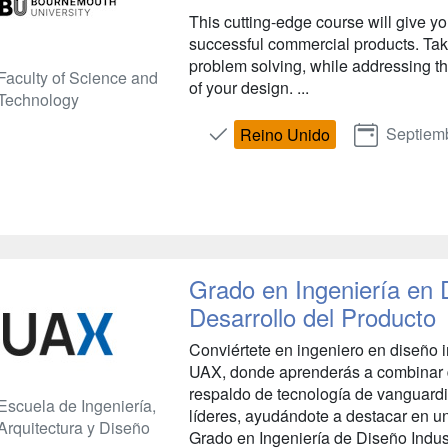
This cutting-edge course will give y
successful commercial products. Tak
problem solving, while addressing t
Faculty of Science and
of your design. ...
Technology
Septiem
Reino Unido
Grado en Ingeniería en D
Desarrollo del Producto
Conviértete en ingeniero en diseño i
UAX, donde aprenderás a combinar di
respaldo de tecnología de vanguard
Escuela de Ingeniería,
líderes, ayudándote a destacar en u
Arquitectura y Diseño
Grado en Ingeniería de Diseño Industr