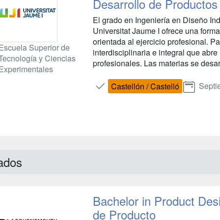
Desarrollo de Productos
El grado en Ingeniería en Diseño Ind
Universitat Jaume I ofrece una form
orientada al ejercicio profesional. 
Escuela Superior de
interdisciplinaria e integral que ab
Tecnología y Ciencias
profesionales. Las materias se desar
Experimentales
Septi
Castellón / Castelló
ados
Bachelor in Product Des
de Producto