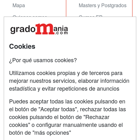
Mapa
Masters y Postgrados
Quienes somos
Cursos FP
Tarifas publicidad
Conferencias
Acceso Usuarios
Cursos de Formación
Cookies
Acceso Centros
Oposiciones
¿Por qué usamos cookies?
SÍGUENOS EN:
Contactar
Utilizamos cookies propias y de terceros para
mejorar nuestros servicios, elaborar información
Confidencialidad
estadística y evitar repeticiones de anuncios
Aviso legal
Puedes aceptar todas las cookies pulsando en
Copyleft
el botón de "Aceptar todas", rechazar todas las
cookies pulsando el botón de "Rechazar
cookies" o configurar manualmente usando el
botón de "más opciones"