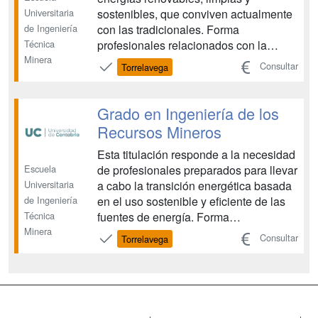
Universitaria
sostenibles, que conviven actualmente
de Ingeniería
con las tradicionales. Forma
Técnica
profesionales relacionados con la
Minera
producción,
Consultar
Torrelavega
almacenamiento,transporte, gestión y
uso eficiente de la energía. La docencia
de aula se complementa con visitas a
Grado en Ingeniería de los
instalaciones energéticas, así como con
Recursos Mineros
prácticas p...
Esta titulación responde a la necesidad
Escuela
de profesionales preparados para llevar
Universitaria
a cabo la transición energética basada
de Ingeniería
en el uso sostenible y eficiente de las
Técnica
fuentes de energía. Forma
Minera
profesionales relacionados con la
Consultar
Torrelavega
producción, almacenamiento,
transporte, gestión y uso eficiente de la
energía. La docencia de aula se
complementa con visitas a ins...