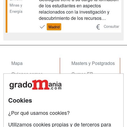
Minas y
de los estudiantes en aspectos
Energía
relacionados con la investigación y
descubrimiento de los recursos
minerales, abarcando los hidrocarburos
Consultar
Madrid
y las aguas subterráneas, y para ello
confronta las disciplinas relacionadas
con la Geología, Mineralogía,
Petrología, Metalogenia, Hidrogeolog...
Mapa
Masters y Postgrados
Quienes somos
Cursos FP
Tarifas publicidad
Conferencias
Acceso Usuarios
Cursos de Formación
Cookies
Acceso Centros
Oposiciones
¿Por qué usamos cookies?
SÍGUENOS EN:
Contactar
Utilizamos cookies propias y de terceros para