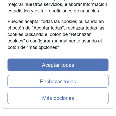
mejorar nuestros servicios, elaborar información
Confidencialidad
estadística y evitar repeticiones de anuncios
Aviso legal
Puedes aceptar todas las cookies pulsando en
Copyleft
el botón de "Aceptar todas", rechazar todas las
cookies pulsando el botón de "Rechazar
cookies" o configurar manualmente usando el
botón de "más opciones"
Grupo formazion:
Aceptar todas
Rechazar todas
Más opciones
Copyright 2000-2026 Formazion Web, S.L. - Calle