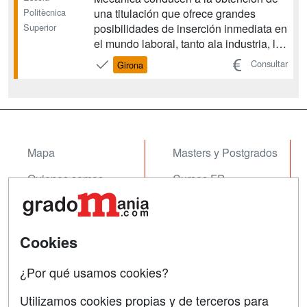
Politècnica
una titulación que ofrece grandes
Superior
posibilidades de inserción inmediata en
el mundo laboral, tanto ala industria, los
servicios y la Administración, como en
Consultar
Girona
el ejercicio libre de la profesión .
Proporciona, pues, conocimientos y
competencias de actuación en uno de
los sectores m...
Mapa
Masters y Postgrados
Quienes somos
Cursos FP
Tarifas publicidad
Conferencias
Acceso Usuarios
Cursos de Formación
Cookies
Acceso Centros
Oposiciones
¿Por qué usamos cookies?
SÍGUENOS EN:
Contactar
Utilizamos cookies propias y de terceros para