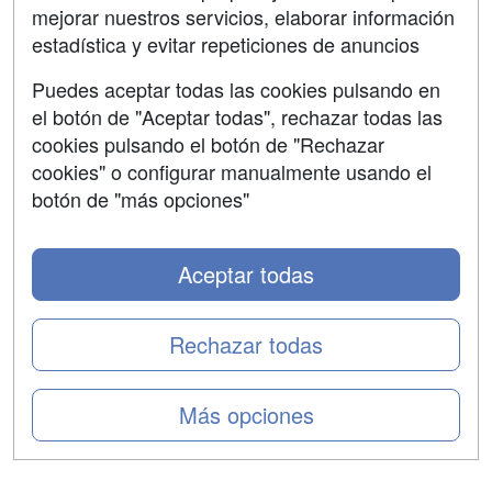
mejorar nuestros servicios, elaborar información
Confidencialidad
estadística y evitar repeticiones de anuncios
Aviso legal
Puedes aceptar todas las cookies pulsando en
Copyleft
el botón de "Aceptar todas", rechazar todas las
cookies pulsando el botón de "Rechazar
cookies" o configurar manualmente usando el
botón de "más opciones"
Grupo formazion:
Aceptar todas
Rechazar todas
Más opciones
Copyright 2000-2026 Formazion Web, S.L. - Calle