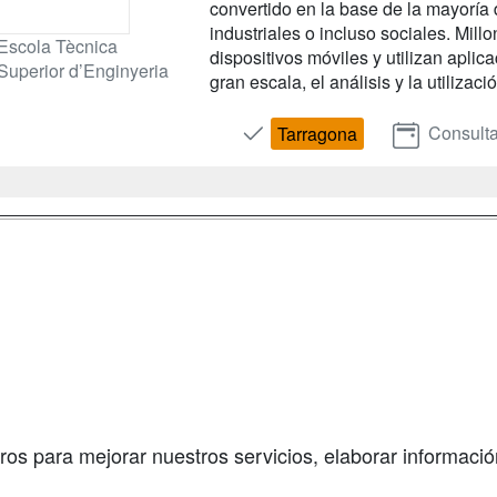
convertido en la base de la mayoría
industriales o incluso sociales. Mill
Escola Tècnica
dispositivos móviles y utilizan apli
Superior d’Enginyeria
gran escala, el análisis y la utilizac
Consulta
Tarragona
a
Masters y
Contactar
Postgrados
enes somos
Confidenciali
Cursos FP
fas publicidad
Aviso legal
Conferencias
so Usuarios
Copyleft
Cursos de
so Centros
Formación
ros para mejorar nuestros servicios, elaborar información
Oposiciones