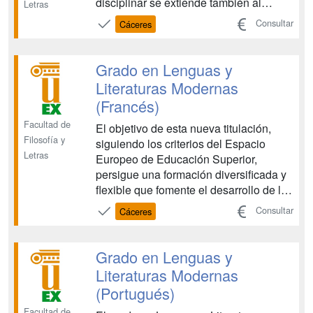
disciplinar se extiende también al
Letras
influjo y tradición de los textos latinos y
Consultar
Cáceres
griegos en las lenguas y literaturas
vernáculas y, en general, en la cultura
occidental. Los estudios filológicos
Grado en Lenguas y
sobre el mundo ...
Literaturas Modernas
(Francés)
Facultad de
El objetivo de esta nueva titulación,
Filosofía y
siguiendo los criterios del Espacio
Letras
Europeo de Educación Superior,
persigue una formación diversificada y
flexible que fomente el desarrollo de las
capacidades de reflexión y de análisis,
Consultar
Cáceres
el espíritu crítico y la generación de
conocimientos. La formación específica
de este Grado abre las puertas al
Grado en Lenguas y
aprendiz...
Literaturas Modernas
(Portugués)
Facultad de