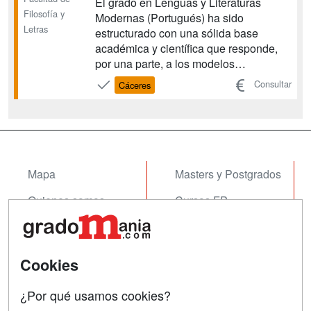
El grado en Lenguas y Literaturas
Filosofía y
Modernas (Portugués) ha sido
Letras
estructurado con una sólida base
académica y científica que responde,
por una parte, a los modelos
implantados para la enseñanza de las
Consultar
Cáceres
Lenguas Modernas en la UE y, por la
otra, a las necesidades planteadas por
el creciente interés en el estudio de la
lengua y la cultura portuguesa. El ...
Mapa
Masters y Postgrados
Quienes somos
Cursos FP
Tarifas publicidad
Conferencias
Acceso Usuarios
Cursos de Formación
Cookies
Acceso Centros
Oposiciones
¿Por qué usamos cookies?