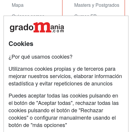
Mapa
Masters y Postgrados
Quienes somos
Cursos FP
Tarifas publicidad
Conferencias
Acceso Usuarios
Cursos de Formación
Cookies
Acceso Centros
Oposiciones
¿Por qué usamos cookies?
SÍGUENOS EN:
Contactar
Utilizamos cookies propias y de terceros para
mejorar nuestros servicios, elaborar información
Confidencialidad
estadística y evitar repeticiones de anuncios
Aviso legal
Puedes aceptar todas las cookies pulsando en
Copyleft
el botón de "Aceptar todas", rechazar todas las
cookies pulsando el botón de "Rechazar
cookies" o configurar manualmente usando el
botón de "más opciones"