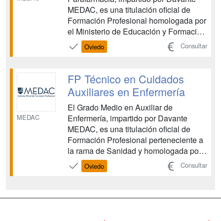
MEDAC, es una titulación oficial de
Formación Profesional homologada por
el Ministerio de Educación y Formación
Profesional. Esta FP te capacita para
Consultar
Oviedo
elaborar y dispensar productos
farmacéuticos y parafarmacéuticos, así
como para gestionar recetas en oficinas
FP Técnico en Cuidados
de farmacia y otros estab...
Auxiliares en Enfermería
El Grado Medio en Auxiliar de
MEDAC
Enfermería, impartido por Davante
MEDAC, es una titulación oficial de
Formación Profesional perteneciente a
la rama de Sanidad y homologada por
el Ministerio de Educación. Esta
Consultar
Oviedo
formación te prepara para ofrecer
cuidados básicos a los pacientes y
prestar apoyo al personal sanitario en
diferentes entornos asistenciales, ...