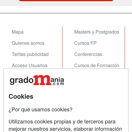
Mapa
Masters y Postgrados
Quienes somos
Cursos FP
Tarifas publicidad
Conferencias
Acceso Usuarios
Cursos de Formación
Acceso Centros
Oposiciones
SÍGUENOS EN:
Contactar
Cookies
Confidencialidad
¿Por qué usamos cookies?
Aviso legal
Utilizamos cookies propias y de terceros para
Copyleft
mejorar nuestros servicios, elaborar información