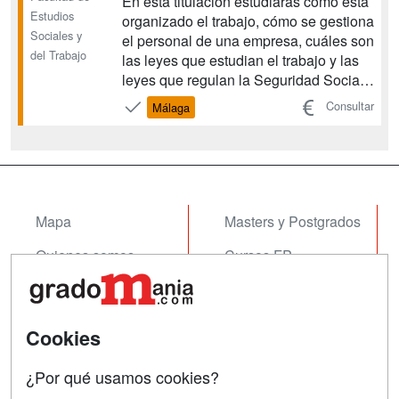
En esta titulación estudiarás cómo está
Estudios
organizado el trabajo, cómo se gestiona
Sociales y
el personal de una empresa, cuáles son
del Trabajo
las leyes que estudian el trabajo y las
leyes que regulan la Seguridad Social.
Además de prepararte teóricamente
Consultar
Málaga
también se te proporcionará una
formación práctica. Para ello
aprenderás a resolver los problemas
que puedas encontra...
Mapa
Masters y Postgrados
Quienes somos
Cursos FP
Tarifas publicidad
Conferencias
Acceso Usuarios
Cursos de Formación
Cookies
Acceso Centros
Oposiciones
¿Por qué usamos cookies?