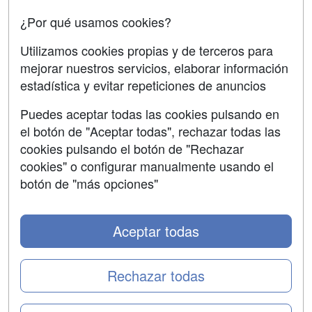
Acceso Centros
Oposiciones
¿Por qué usamos cookies?
SÍGUENOS EN:
Contactar
Utilizamos cookies propias y de terceros para
mejorar nuestros servicios, elaborar información
Confidencialidad
estadística y evitar repeticiones de anuncios
Aviso legal
Puedes aceptar todas las cookies pulsando en
Copyleft
el botón de "Aceptar todas", rechazar todas las
cookies pulsando el botón de "Rechazar
cookies" o configurar manualmente usando el
botón de "más opciones"
Grupo formazion:
Aceptar todas
Rechazar todas