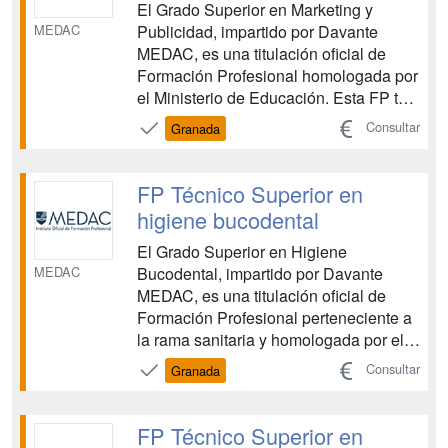
El Grado Superior en Marketing y
MEDAC
Publicidad, impartido por Davante
MEDAC, es una titulación oficial de
Formación Profesional homologada por
el Ministerio de Educación. Esta FP te
proporciona las competencias
Consultar
Granada
necesarias para planificar, organizar y
ejecutar campañas de marketing, así
como para dominar las herramientas
FP Técnico Superior en
comunicativas y digitales esenc...
higiene bucodental
El Grado Superior en Higiene
MEDAC
Bucodental, impartido por Davante
MEDAC, es una titulación oficial de
Formación Profesional perteneciente a
la rama sanitaria y homologada por el
Ministerio de Educación. Esta FP te
Consultar
Granada
prepara para identificar las principales
patologías y alteraciones de la cavidad
oral, así como para aplicar técnicas
FP Técnico Superior en