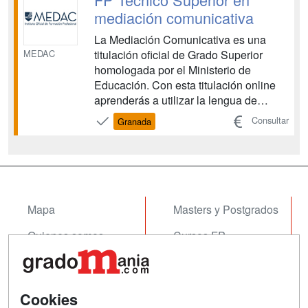
formativo adquirirás las co...
mediación comunicativa
La Mediación Comunicativa es una
MEDAC
titulación oficial de Grado Superior
homologada por el Ministerio de
Educación. Con esta titulación online
aprenderás a utilizar la lengua de
signos española para favorecer la
Consultar
Granada
inclusión de personas sordas,
sordociegas, con discapacidad auditiva
o problemas comunicativos, así como a
planificar intervenciones con esto...
Mapa
Masters y Postgrados
Quienes somos
Cursos FP
Tarifas publicidad
Conferencias
Acceso Usuarios
Cursos de Formación
Cookies