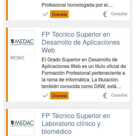
Profesional homologada por el
Ministerio de Educación, vinculada al
Consultar
Granada
ámbito sanitario. Esta FP te capacita
para realizar pruebas diagnósticas
mediante el manejo de distintos
FP Técnico Superior en
equipos y aparatos, con el objetivo de
Desarrollo de Aplicaciones
de...
Web
MEDAC
El Grado Superior en Desarrollo de
Aplicaciones Web es un título oficial de
Formación Profesional perteneciente a
la rama de Informática. La titulación,
también conocida como DAW, está
acreditada por el Ministerio de
Consultar
Granada
Educación. En esta FP, impartida por
Davante Medac conocerás la parte front
end de la programación así como
FP Técnico Superior en
aspectos fundamentales de...
Laboratorio clínico y
biomédico