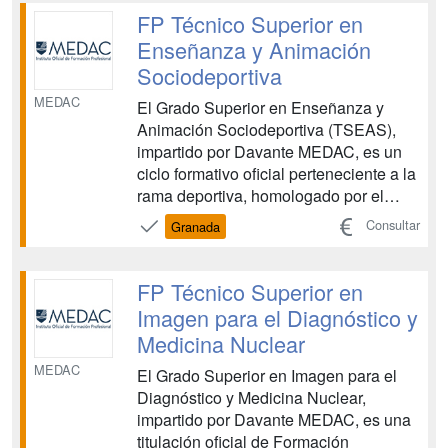
en las áreas de control de cuentas,
FP Técnico Superior en
atención al cliente o gestión ...
Enseñanza y Animación
Sociodeportiva
MEDAC
El Grado Superior en Enseñanza y
Animación Sociodeportiva (TSEAS),
impartido por Davante MEDAC, es un
ciclo formativo oficial perteneciente a la
rama deportiva, homologado por el
Ministerio de Educación y con validez
Consultar
Granada
en todo el territorio nacional. A través
de esta formación adquirirás
conocimientos especializados en
FP Técnico Superior en
animación sociodeportiva y en l...
Imagen para el Diagnóstico y
Medicina Nuclear
MEDAC
El Grado Superior en Imagen para el
Diagnóstico y Medicina Nuclear,
impartido por Davante MEDAC, es una
titulación oficial de Formación