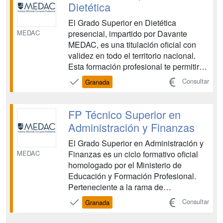
preventivas que contr...
Dietética
El Grado Superior en Dietética
MEDAC
presencial, impartido por Davante
MEDAC, es una titulación oficial con
validez en todo el territorio nacional.
Esta formación profesional te permitirá
adquirir los conocimientos y
Consultar
Granada
habilidades necesarios para promover
una alimentación equilibrada, así como
para analizar y controlar los procesos
FP Técnico Superior en
de manipulación, conserv...
Administración y Finanzas
El Grado Superior en Administración y
MEDAC
Finanzas es un ciclo formativo oficial
homologado por el Ministerio de
Educación y Formación Profesional.
Perteneciente a la rama de
Administración y Gestión e impartido
Consultar
Granada
por Davante Medac, esta titulación te
aportará los conocimientos necesarios