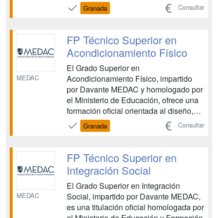
Informática, homologada por el
Consultar
Granada
Ministerio de Educación. Este ciclo
formativo te proporciona una formación
integral en sistemas informáticos, bases
FP Técnico Superior en
de datos y programación t...
Acondicionamiento Físico
El Grado Superior en
MEDAC
Acondicionamiento Físico, impartido
por Davante MEDAC y homologado por
el Ministerio de Educación, ofrece una
formación oficial orientada al diseño,
planificación y dirección de actividades
Consultar
Granada
físico-deportivas adaptadas a las
necesidades y objetivos de cada
usuario. Esta titulación te permitirá
FP Técnico Superior en
desarrollar tu carrera profesional ...
Integración Social
El Grado Superior en Integración
MEDAC
Social, impartido por Davante MEDAC,
es una titulación oficial homologada por
el Ministerio de Educación y Formación