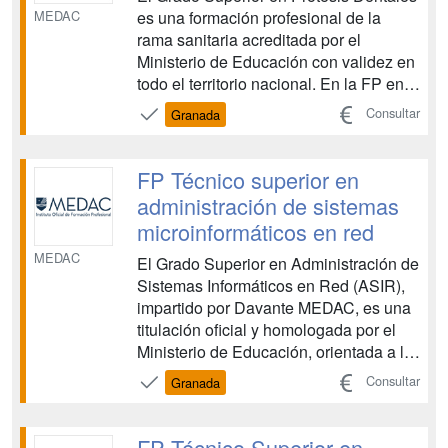
MEDAC
es una formación profesional de la
rama sanitaria acreditada por el
Ministerio de Educación con validez en
todo el territorio nacional. En la FP en
Prótesis Dental de Davante Medac
Consultar
Granada
adquirirás las competencias necesarias
para diseñar, elaborar y reparar prótesis
dentales, aparatos de ortodoncia y
FP Técnico superior en
férulas confor...
administración de sistemas
microinformáticos en red
MEDAC
El Grado Superior en Administración de
Sistemas Informáticos en Red (ASIR),
impartido por Davante MEDAC, es una
titulación oficial y homologada por el
Ministerio de Educación, orientada a la
gestión, administración y
Consultar
Granada
mantenimiento de infraestructuras
tecnológicas conforme a la normativa
vigente. A lo largo de este ciclo
FP Técnico Superior en