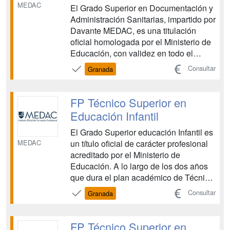
MEDAC
El Grado Superior en Documentación y
Administración Sanitarias, impartido por
Davante MEDAC, es una titulación
oficial homologada por el Ministerio de
Educación, con validez en todo el
territorio nacional. Esta FP te capacita
Consultar
Granada
para gestionar de manera eficiente y
segura todas las tareas administrativas
dentro del ámbito sanitario, asegurando
FP Técnico Superior en
una ate...
Educación Infantil
El Grado Superior educación Infantil es
MEDAC
un título oficial de carácter profesional
acreditado por el Ministerio de
Educación. A lo largo de los dos años
que dura el plan académico de Técnico
Superior en Educación Infantil,
Consultar
Granada
conocerás los diferentes ámbitos del
desarrollo de los niños, así como
técnicas para diseñar y evaluar
FP Técnico Superior en