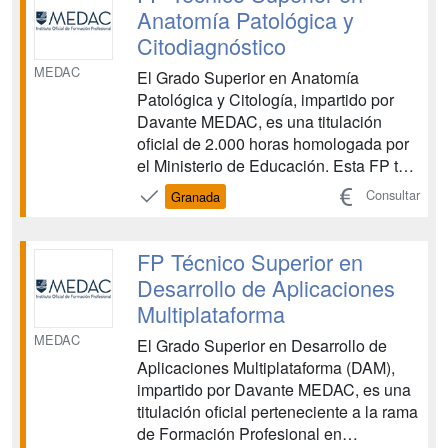
proyectos educativos inno...
Anatomía Patológica y
Citodiagnóstico
MEDAC
El Grado Superior en Anatomía
Patológica y Citología, impartido por
Davante MEDAC, es una titulación
oficial de 2.000 horas homologada por
el Ministerio de Educación. Esta FP te
prepara para convertirte en un
Consultar
Granada
especialista en el análisis de cultivos y
muestras celulares, desempeñando un
papel fundamental en la detección de
FP Técnico Superior en
patologías y en el apoyo a...
Desarrollo de Aplicaciones
Multiplataforma
MEDAC
El Grado Superior en Desarrollo de
Aplicaciones Multiplataforma (DAM),
impartido por Davante MEDAC, es una
titulación oficial perteneciente a la rama
de Formación Profesional en