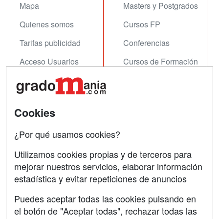
Mapa
Masters y Postgrados
Quienes somos
Cursos FP
Tarifas publicidad
Conferencias
Acceso Usuarios
Cursos de Formación
Acceso Centros
Oposiciones
SÍGUENOS EN:
Contactar
Cookies
Confidencialidad
¿Por qué usamos cookies?
Aviso legal
Utilizamos cookies propias y de terceros para
Copyleft
mejorar nuestros servicios, elaborar información
estadística y evitar repeticiones de anuncios
Puedes aceptar todas las cookies pulsando en
el botón de "Aceptar todas", rechazar todas las
Grupo formazion: