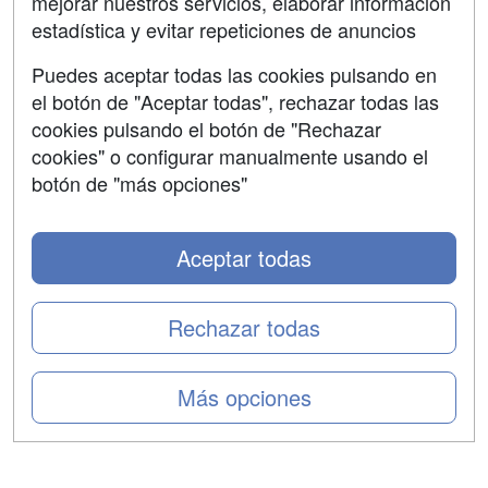
mejorar nuestros servicios, elaborar información
Confidencialidad
estadística y evitar repeticiones de anuncios
Aviso legal
Puedes aceptar todas las cookies pulsando en
Copyleft
el botón de "Aceptar todas", rechazar todas las
cookies pulsando el botón de "Rechazar
cookies" o configurar manualmente usando el
botón de "más opciones"
Grupo formazion:
Aceptar todas
Rechazar todas
Más opciones
Copyright 2000-2026 Formazion Web, S.L. - Calle