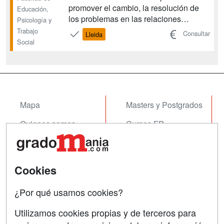
promover el cambio, la resolución de
Educación,
los problemas en las relaciones
Psicología y
humanas y el fortalecimiento y la
Trabajo
Consultar
Lleida
libertad de la sociedad para
Social
incrementar el bienestar y la cohesión,
mediante la utilización de teorías sobre
el comportamiento humano y los si...
Mapa
Masters y Postgrados
Quienes somos
Cursos FP
Tarifas publicidad
Conferencias
Acceso Usuarios
Cursos de Formación
Cookies
Acceso Centros
Oposiciones
¿Por qué usamos cookies?
SÍGUENOS EN:
Contactar
Utilizamos cookies propias y de terceros para