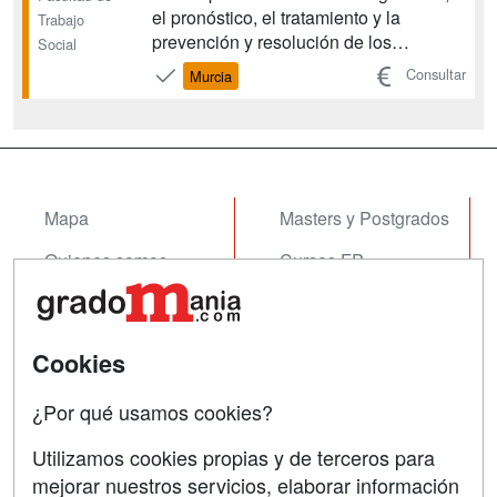
el pronóstico, el tratamiento y la
Trabajo
prevención y resolución de los
Social
problemas sociales, aplicando la
Consultar
Murcia
metodología específica de la
intervención social de caso, familia,
grupo y comunidad, y capacitar para
planificar, programar, proy...
Mapa
Masters y Postgrados
Quienes somos
Cursos FP
Tarifas publicidad
Conferencias
Acceso Usuarios
Cursos de Formación
Cookies
Acceso Centros
Oposiciones
¿Por qué usamos cookies?
SÍGUENOS EN:
Contactar
Utilizamos cookies propias y de terceros para
mejorar nuestros servicios, elaborar información
Confidencialidad