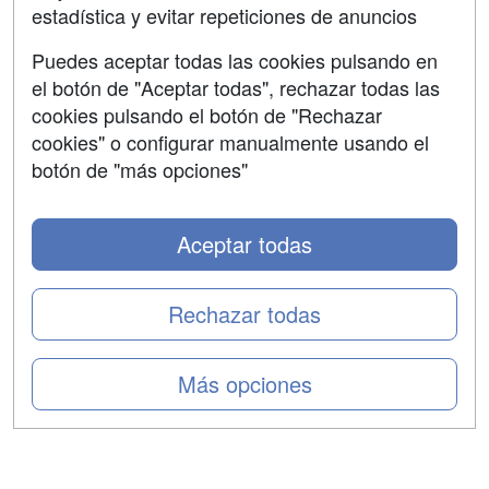
estadística y evitar repeticiones de anuncios
Aviso legal
Puedes aceptar todas las cookies pulsando en
Copyleft
el botón de "Aceptar todas", rechazar todas las
cookies pulsando el botón de "Rechazar
cookies" o configurar manualmente usando el
botón de "más opciones"
Grupo formazion:
Aceptar todas
Rechazar todas
Más opciones
Copyright 2000-2026 Formazion Web, S.L. - Calle
Fermín Caballero, 62 - 28034 Madrid Tel: 91 533 70 78