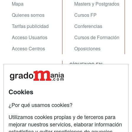
Mapa
Masters y Postgrados
Quienes somos
Cursos FP
Tarifas publicidad
Conferencias
Acceso Usuarios
Cursos de Formación
Acceso Centros
Oposiciones
SÍGUENOS EN:
Contactar
Confidencialidad
Aviso legal
Cookies
Copyleft
¿Por qué usamos cookies?
Utilizamos cookies propias y de terceros para
mejorar nuestros servicios, elaborar información
estadística y evitar repeticiones de anuncios
Grupo formazion: