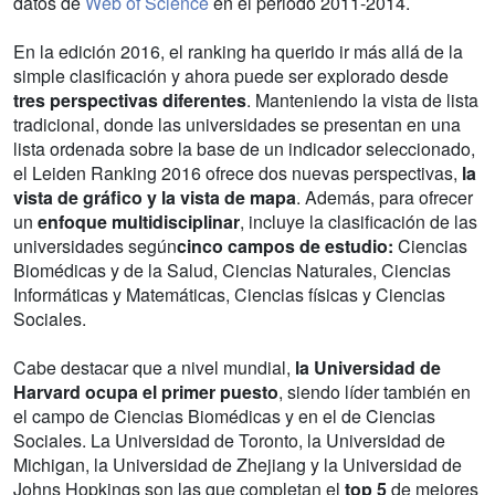
datos de
Web of Science
en el periodo 2011-2014.
En la edición 2016, el ranking ha querido ir más allá de la
simple clasificación y ahora puede ser explorado desde
tres perspectivas diferentes
. Manteniendo la vista de lista
tradicional, donde las universidades se presentan en una
lista ordenada sobre la base de un indicador seleccionado,
el Leiden Ranking 2016 ofrece dos nuevas perspectivas,
la
vista de gráfico y la vista de mapa
. Además, para ofrecer
un
enfoque multidisciplinar
, incluye la clasificación de las
universidades según
cinco campos de estudio:
Ciencias
Biomédicas y de la Salud, Ciencias Naturales, Ciencias
Informáticas y Matemáticas, Ciencias físicas y Ciencias
Sociales.
Cabe destacar que a nivel mundial,
la Universidad de
Harvard ocupa el primer puesto
, siendo líder también en
el campo de Ciencias Biomédicas y en el de Ciencias
Sociales. La Universidad de Toronto, la Universidad de
Michigan, la Universidad de Zhejiang y la Universidad de
Johns Hopkings son las que completan el
top 5
de mejores