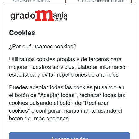
Acceso Usuarios
Cursos de Formación
Acceso Centros
Oposiciones
SÍGUENOS EN:
Contactar
Cookies
Confidencialidad
¿Por qué usamos cookies?
Aviso legal
Utilizamos cookies propias y de terceros para
Copyleft
mejorar nuestros servicios, elaborar información
estadística y evitar repeticiones de anuncios
Puedes aceptar todas las cookies pulsando en
el botón de "Aceptar todas", rechazar todas las
Grupo formazion:
cookies pulsando el botón de "Rechazar
cookies" o configurar manualmente usando el
botón de "más opciones"