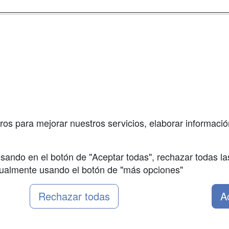
a
Masters y
Contactar
Postgrados
enes somos
Confidenciali
Cursos FP
fas publicidad
Aviso legal
Conferencias
so Usuarios
Copyleft
Cursos de
so Centros
Formación
ros para mejorar nuestros servicios, elaborar información
Oposiciones
sando en el botón de "Aceptar todas", rechazar todas la
nualmente usando el botón de "más opciones"
Rechazar todas
A