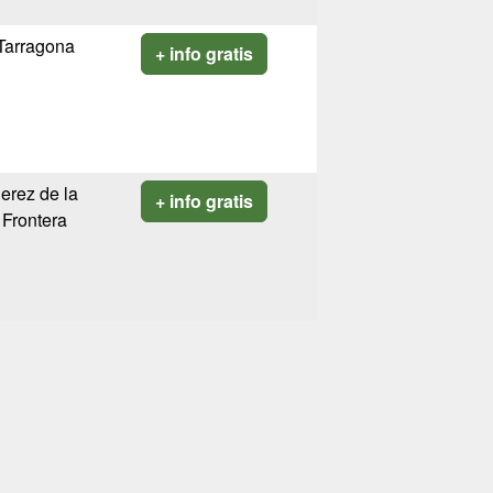
Tarragona
+ info gratis
Jerez de la
+ info gratis
Frontera