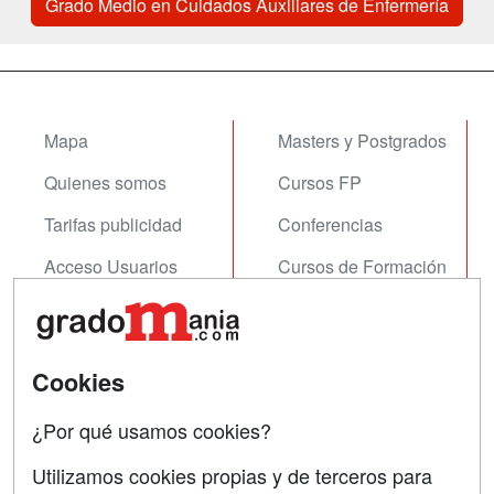
Grado Medio en Cuidados Auxiliares de Enfermería
Mapa
Masters y Postgrados
Quienes somos
Cursos FP
Tarifas publicidad
Conferencias
Acceso Usuarios
Cursos de Formación
Acceso Centros
Oposiciones
SÍGUENOS EN:
Contactar
Cookies
Confidencialidad
¿Por qué usamos cookies?
Aviso legal
Utilizamos cookies propias y de terceros para