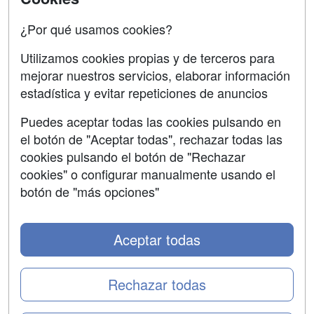
Acceso Centros
Oposiciones
¿Por qué usamos cookies?
SÍGUENOS EN:
Contactar
Utilizamos cookies propias y de terceros para
mejorar nuestros servicios, elaborar información
Confidencialidad
estadística y evitar repeticiones de anuncios
Aviso legal
Puedes aceptar todas las cookies pulsando en
Copyleft
el botón de "Aceptar todas", rechazar todas las
cookies pulsando el botón de "Rechazar
cookies" o configurar manualmente usando el
botón de "más opciones"
Grupo formazion:
Aceptar todas
Rechazar todas