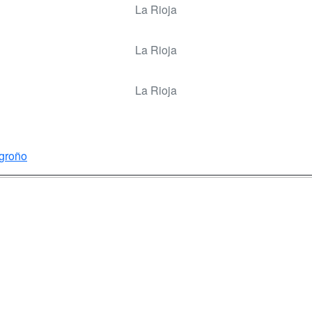
La Rioja
La Rioja
La Rioja
ogroño
a
Masters y
Contactar
Postgrados
enes somos
Confidenciali
Cursos FP
fas publicidad
Aviso legal
Conferencias
so Usuarios
Copyleft
Cursos de
so Centros