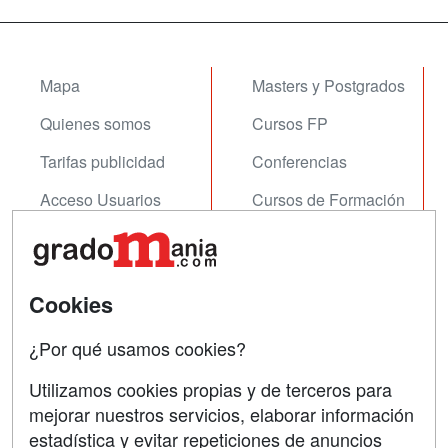
Mapa
Masters y Postgrados
Quienes somos
Cursos FP
Tarifas publicidad
Conferencias
Acceso Usuarios
Cursos de Formación
Acceso Centros
Oposiciones
SÍGUENOS EN:
Contactar
Cookies
Confidencialidad
¿Por qué usamos cookies?
Aviso legal
Utilizamos cookies propias y de terceros para
Copyleft
mejorar nuestros servicios, elaborar información
estadística y evitar repeticiones de anuncios