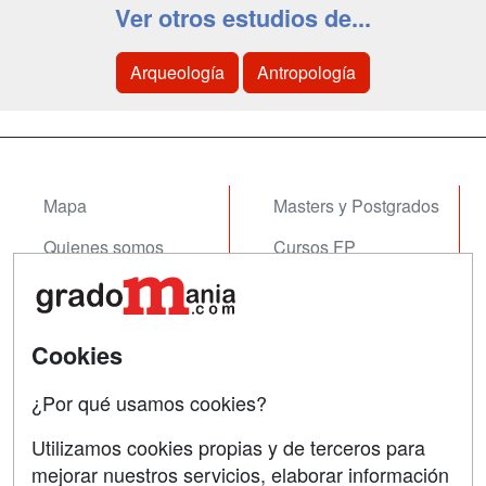
Ver otros estudios de...
Arqueología
Antropología
Mapa
Masters y Postgrados
Quienes somos
Cursos FP
Tarifas publicidad
Conferencias
Acceso Usuarios
Cursos de Formación
Cookies
Acceso Centros
Oposiciones
¿Por qué usamos cookies?
SÍGUENOS EN:
Contactar
Utilizamos cookies propias y de terceros para
mejorar nuestros servicios, elaborar información
Confidencialidad