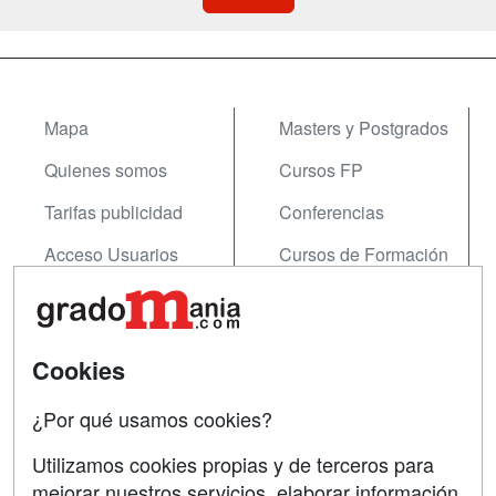
Mapa
Masters y Postgrados
Quienes somos
Cursos FP
Tarifas publicidad
Conferencias
Acceso Usuarios
Cursos de Formación
Acceso Centros
Oposiciones
SÍGUENOS EN:
Contactar
Cookies
Confidencialidad
¿Por qué usamos cookies?
Aviso legal
Utilizamos cookies propias y de terceros para
Copyleft
mejorar nuestros servicios, elaborar información