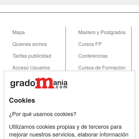
Mapa
Masters y Postgrados
Quienes somos
Cursos FP
Tarifas publicidad
Conferencias
Acceso Usuarios
Cursos de Formación
Acceso Centros
Oposiciones
SÍGUENOS EN:
Contactar
Cookies
Confidencialidad
¿Por qué usamos cookies?
Aviso legal
Utilizamos cookies propias y de terceros para
Copyleft
mejorar nuestros servicios, elaborar información