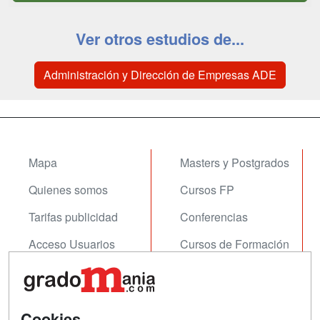
Ver otros estudios de...
Administración y Dirección de Empresas ADE
Mapa
Masters y Postgrados
Quienes somos
Cursos FP
Tarifas publicidad
Conferencias
Acceso Usuarios
Cursos de Formación
Acceso Centros
Oposiciones
SÍGUENOS EN:
Contactar
Cookies