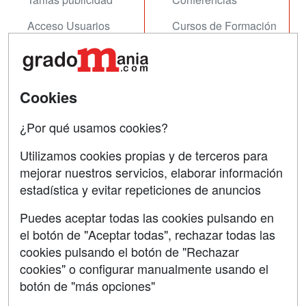
Acceso Usuarios
Cursos de Formación
Acceso Centros
Oposiciones
SÍGUENOS EN:
Contactar
Cookies
Confidencialidad
¿Por qué usamos cookies?
Aviso legal
Utilizamos cookies propias y de terceros para
Copyleft
mejorar nuestros servicios, elaborar información
estadística y evitar repeticiones de anuncios
Puedes aceptar todas las cookies pulsando en
el botón de "Aceptar todas", rechazar todas las
Grupo formazion:
cookies pulsando el botón de "Rechazar
cookies" o configurar manualmente usando el
botón de "más opciones"