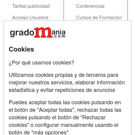
Tarifas publicidad
Conferencias
Acceso Usuarios
Cursos de Formación
Acceso Centros
Oposiciones
SÍGUENOS EN:
Contactar
Cookies
Confidencialidad
¿Por qué usamos cookies?
Aviso legal
Utilizamos cookies propias y de terceros para
Copyleft
mejorar nuestros servicios, elaborar información
estadística y evitar repeticiones de anuncios
Puedes aceptar todas las cookies pulsando en
el botón de "Aceptar todas", rechazar todas las
Grupo formazion:
cookies pulsando el botón de "Rechazar
cookies" o configurar manualmente usando el
botón de "más opciones"