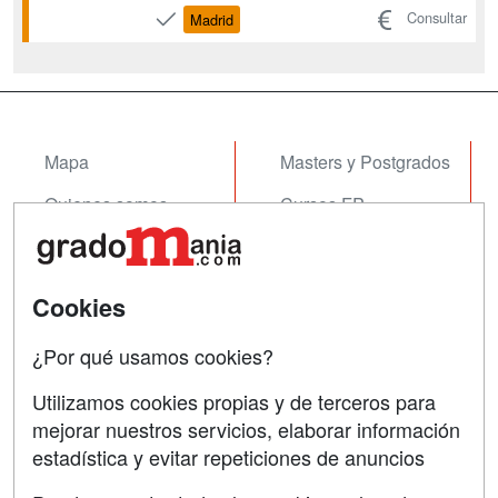
apoyo psicológico al paciente. Técnicas
Consultar
Madrid
de ayuda odontológica/estomatológica.
Relaciones en el entorno del trabajo.
Formación y Orientación Laboral
(F.O.L.)....
Mapa
Masters y Postgrados
Quienes somos
Cursos FP
Tarifas publicidad
Conferencias
Acceso Usuarios
Cursos de Formación
Cookies
Acceso Centros
Oposiciones
¿Por qué usamos cookies?
SÍGUENOS EN:
Contactar
Utilizamos cookies propias y de terceros para
mejorar nuestros servicios, elaborar información
Confidencialidad
estadística y evitar repeticiones de anuncios
Aviso legal