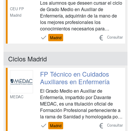
Los alumnos que deseen cursar el ciclo
CEU FP
de Grado Medio en Auxiliar de
Madrid
Enfermería, adquirirán de la mano de
los mejores profesionales los
conocimientos necesarios para
proporcionar cuidados auxiliares al
Consultar
Madrid
paciente y actuar sobre las condiciones
sanitarias de su entorno. Podrán ejercer
su actividad laboral fundamentalmente
Ciclos Madrid
en el sector sanitario: en...
FP Técnico en Cuidados
Auxiliares en Enfermería
El Grado Medio en Auxiliar de
MEDAC
Enfermería, impartido por Davante
MEDAC, es una titulación oficial de
Formación Profesional perteneciente a
la rama de Sanidad y homologada por
el Ministerio de Educación. Esta
Consultar
Madrid
formación te prepara para ofrecer