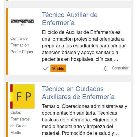
cuidados básicos a los pacientes y
prestar apoyo al personal sanitario en
Técnico Auxiliar de
diferentes entornos asistenciales, ...
Enfermería
El ciclo de Auxiliar de Enfermería es
Centro de
una formación profesional orientada a
Formación
preparar a los estudiantes para brindar
Padre Piquer
atención básica y apoyo sanitario a
pacientes en hospitales, clínicas,
centros de salud y residencias. Durante
Consultar
Madrid
el programa se adquieren
conocimientos sobre cuidados básicos,
higiene y manejo de pacientes
Técnico en Cuidados
trabajando en equipo con el...
Auxiliares de Enfermería
Temario: Operaciones administrativas y
Ciclos
documentación sanitaria. Técnicas
Formativos
básicas de enfermería. Higiene del
de Grado
medio hospitalario y limpieza del
Medio
material. Promoción de la salud y