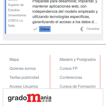
Prepárate para desarrollar, implantar, y
Superior de
mantener aplicaciones web, con
Estudios
independencia del modelo empleado y
Universitarios
utilizando tecnologías específicas,
(CSEU) La
garantizando el acceso a los datos de
Salle
forma segura y cumpliendo los criterios
Consultar
Online
de accesibilidad, usabilidad y calidad
exigidas en los estándares
establecidos. ...
Mapa
Masters y Postgrados
Quienes somos
Cursos FP
Tarifas publicidad
Conferencias
Acceso Usuarios
Cursos de Formación
Acceso Centros
Oposiciones