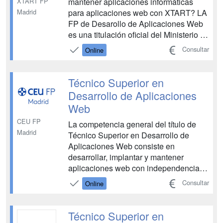
XTART FP
mantener aplicaciones informáticas
Madrid
para aplicaciones web con XTART? LA
FP de Desarollo de Aplicaciones Web
es una titulación oficial del Ministerio de
Educación. El mundo evoluciona y
Consultar
Online
nosotros con él. Por eso nuestra FP de
DAW supone un punto de inflexión
respecto a la formación profesional
Técnico Superior en
clásica, desligánd...
Desarrollo de Aplicaciones
Web
CEU FP
La competencia general del título de
Madrid
Técnico Superior en Desarrollo de
Aplicaciones Web consiste en
desarrollar, implantar y mantener
aplicaciones web con independencia
del modelo empleado y utilizando
Consultar
Online
tecnologías específicas, garantizando
el acceso a los datos de forma segura y
cumpliendo los criterios de
Técnico Superior en
accesibilidad, usabilidad y calidad. La...