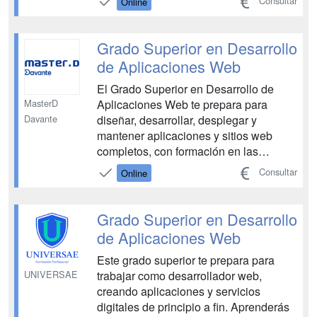
Consultar
Online
de Educación. En esta FP conocerás la
parte front end de la programación así
como aspectos fundamentales de la
Grado Superior en Desarrollo
parte back o ...
de Aplicaciones Web
El Grado Superior en Desarrollo de
MasterD
Aplicaciones Web te prepara para
Davante
diseñar, desarrollar, desplegar y
mantener aplicaciones y sitios web
completos, con formación en las
tecnologías, lenguajes y herramientas
Consultar
Online
más demandadas del mercado.
Dominarás desde los conceptos
básicos de Internet, la programación
Grado Superior en Desarrollo
cliente/servidor y la gestión de bases
de Aplicaciones Web
de datos,...
Este grado superior te prepara para
UNIVERSAE
trabajar como desarrollador web,
creando aplicaciones y servicios
digitales de principio a fin. Aprenderás