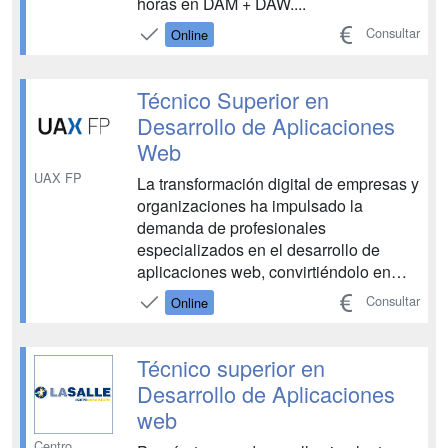
horas en DAM + DAW....
Consultar
Online
Técnico Superior en
Desarrollo de Aplicaciones
Web
UAX FP
La transformación digital de empresas y
organizaciones ha impulsado la
demanda de profesionales
especializados en el desarrollo de
aplicaciones web, convirtiéndolo en
uno de los perfiles más buscados del
Consultar
Online
mercado tecnológico. El Ciclo
Formativo de Grado Superior de
Desarrollo de Aplicaciones Web Online
Técnico superior en
(DAW) te permitirá obtener una
Desarrollo de Aplicaciones
titulación of...
web
Centro