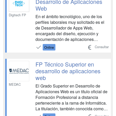
Desarrollo de Aplicaciones
Web
Digitech FP
En el ámbito tecnológico, uno de los
perfiles laborales muy solicitado es el
de Desarrollador de Apps Web,
encargado del diseño, ejecución y
documentación de aplicaciones
informáticas versátiles que funcionan
Consultar
Online
en diversas plataformas, utilizando
tecnologías y entornos de desarrollo
especializados. El Grado Superior en
FP Técnico Superior en
Desarrollo de Apps Web (DAW)...
desarrollo de aplicaciones
web
MEDAC
El Grado Superior en Desarrollo de
Aplicaciones Web es un título oficial de
Formación Profesional a distancia
perteneciente a la rama de Informática.
La titulación, también conocida como
DAW, está acreditada por el Ministerio