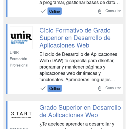
a programar, gestionar bases de datos y
desarrollar proyectos web completos,
Consultar
Online
trabajando tanto el front end como el
back end. Una formación enfocada en
los entornos y tecnologías que utilizan
Ciclo Formativo de Grado
las empresas del...
Superior en Desarrollo de
Aplicaciones Web
UNIR
El ciclo de Desarrollo de Aplicaciones
Formación
Web (DAW) te capacita para diseñar,
Profesional
programar y mantener páginas y
aplicaciones web dinámicas y
funcionales. Aprenderás lenguajes
como HTML, CSS, JavaScript y
Consultar
Online
Frameworks avanzados, así como la
integración con bases de datos,
garantizando soluciones optimizadas
Grado Superior en Desarrollo
para usuarios y empresas...
de Aplicaciones Web
¿Te apetece aprender a desarrollar y