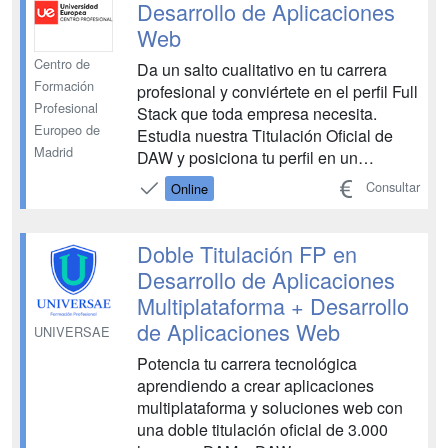
Desarrollo de Aplicaciones
Web
Centro de
Da un salto cualitativo en tu carrera
Formación
profesional y conviértete en el perfil Full
Profesional
Stack que toda empresa necesita.
Europeo de
Estudia nuestra Titulación Oficial de
Madrid
DAW y posiciona tu perfil en un
mercado con las tasas de
Consultar
Online
empleabilidad más elevadas de los
últimos años. Si lo tuyo es el desarrollo
de aplicaciones web y quieres
Doble Titulación FP en
convertirte en un experto del sect...
Desarrollo de Aplicaciones
Multiplataforma + Desarrollo
de Aplicaciones Web
UNIVERSAE
Potencia tu carrera tecnológica
aprendiendo a crear aplicaciones
multiplataforma y soluciones web con
una doble titulación oficial de 3.000