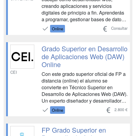
creando aplicaciones y servicios
digitales de principio a fin. Aprenderás
a programar, gestionar bases de datos y
desarrollar proyectos web completos,
Consultar
Online
trabajando tanto el front end como el
back end. Una formación enfocada en
los entornos y tecnologías que utilizan
Grado Superior en Desarrollo
las empresas del...
de Aplicaciones Web (DAW)
Online
CEI
Con este grado superior oficial de FP a
distancia (online) el alumno se
convierte en Técnico Superior en
Desarrollo de Aplicaciones Web (DAW).
Un experto diseñador y desarrollador
de páginas web, cubriendo por sí
2.800 €
Online
mismo cuantas necesidades se le
puedan presentar o como también se
conoce el término, un “Full stack
FP Grado Superior en
developer”. El Grado Superior de ...