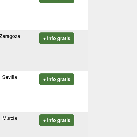
Zaragoza
+ info gratis
Sevilla
+ info gratis
Murcia
+ info gratis