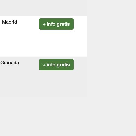
Madrid
+ info gratis
Granada
+ info gratis