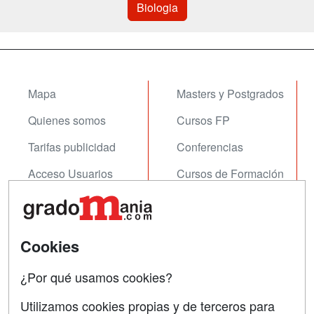
Biologia
Mapa
Masters y Postgrados
Quienes somos
Cursos FP
Tarifas publicidad
Conferencias
Acceso Usuarios
Cursos de Formación
Acceso Centros
Oposiciones
SÍGUENOS EN:
Contactar
Cookies
Confidencialidad
¿Por qué usamos cookies?
Aviso legal
Utilizamos cookies propias y de terceros para