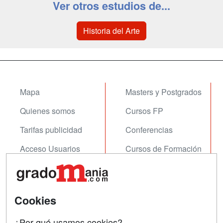
Ver otros estudios de...
Historia del Arte
Mapa
Masters y Postgrados
Quienes somos
Cursos FP
Tarifas publicidad
Conferencias
Acceso Usuarios
Cursos de Formación
Acceso Centros
Oposiciones
SÍGUENOS EN:
Contactar
Cookies
Confidencialidad
¿Por qué usamos cookies?