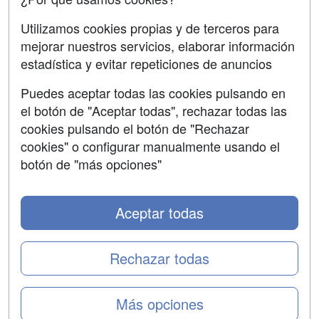
Aviso legal
Utilizamos cookies propias y de terceros para
mejorar nuestros servicios, elaborar información
Copyleft
estadística y evitar repeticiones de anuncios
Puedes aceptar todas las cookies pulsando en
el botón de "Aceptar todas", rechazar todas las
Grupo formazion:
cookies pulsando el botón de "Rechazar
cookies" o configurar manualmente usando el
botón de "más opciones"
Aceptar todas
Rechazar todas
Copyright 2000-2026 Formazion Web, S.L. - Calle
Más opciones
Fermín Caballero, 62 - 28034 Madrid Tel: 91 533 70 78