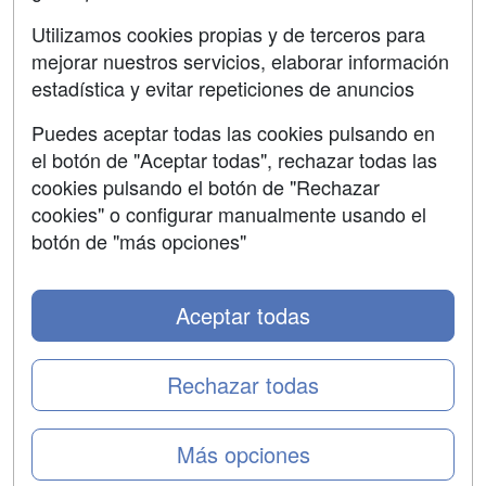
Aviso legal
Utilizamos cookies propias y de terceros para
mejorar nuestros servicios, elaborar información
Copyleft
estadística y evitar repeticiones de anuncios
Puedes aceptar todas las cookies pulsando en
el botón de "Aceptar todas", rechazar todas las
Grupo formazion:
cookies pulsando el botón de "Rechazar
cookies" o configurar manualmente usando el
botón de "más opciones"
Aceptar todas
Rechazar todas
Copyright 2000-2026 Formazion Web, S.L. - Calle
Más opciones
Fermín Caballero, 62 - 28034 Madrid Tel: 91 533 70 78