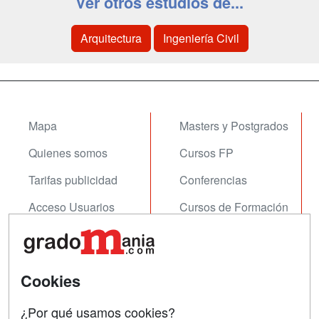
Ver otros estudios de...
Arquitectura
Ingeniería Civil
Mapa
Masters y Postgrados
Quienes somos
Cursos FP
Tarifas publicidad
Conferencias
Acceso Usuarios
Cursos de Formación
Acceso Centros
Oposiciones
SÍGUENOS EN:
Contactar
Cookies
Confidencialidad
¿Por qué usamos cookies?