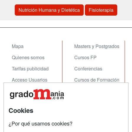
Nutrición Humana y Dietética
Fisioterapia
Mapa
Masters y Postgrados
Quienes somos
Cursos FP
Tarifas publicidad
Conferencias
Acceso Usuarios
Cursos de Formación
Acceso Centros
Oposiciones
SÍGUENOS EN:
Contactar
Cookies
Confidencialidad
¿Por qué usamos cookies?
Aviso legal