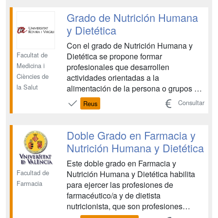
complementarias y que le permitirán
convertirse en un experto en el
Grado de Nutrición Humana
medicamento, la alimentación, la n...
y Dietética
Con el grado de Nutrición Humana y
Facultat de
Dietética se propone formar
Medicina i
profesionales que desarrollen
Ciències de
actividades orientadas a la
la Salut
alimentación de la persona o grupos de
personas, adecuadas a las
Consultar
Reus
necesidades fisiológicas y, en su caso,
patológicas, y de acuerdo con los
principios de protección y promoción de
Doble Grado en Farmacia y
la salud, prevención de enfermedades y
Nutrición Humana y Dietética
tratamiento...
Este doble grado en Farmacia y
Facultad de
Nutrición Humana y Dietética habilita
Farmacia
para ejercer las profesiones de
farmacéutico/a y de dietista
nutricionista, que son profesiones
sanitarias reguladas por la Ley