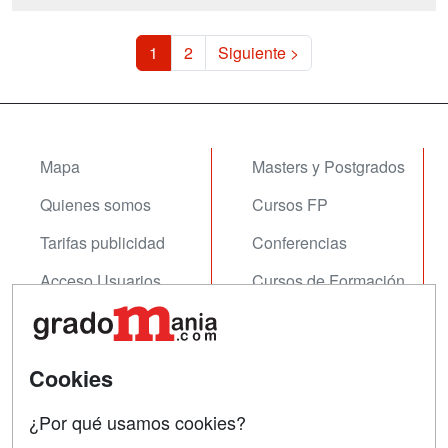
del tercer mundo. La dietética y la
nutrición son, por ...
1
2
Siguiente >
Mapa
Masters y Postgrados
Quienes somos
Cursos FP
Tarifas publicidad
Conferencias
Acceso Usuarios
Cursos de Formación
Acceso Centros
Oposiciones
SÍGUENOS EN:
Cookies
Contactar
Confidencialidad
¿Por qué usamos cookies?