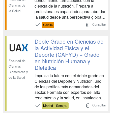
conocimiento farmacéutico con la
Ciencias de
ciencia de la nutrición. Prepara a
la Salud
profesionales capacitados para abordar
la salud desde una perspectiva global,
integrando el medicamento y la
Consultar
Sevilla
alimentación como pilares
fundamentales....
Doble Grado en Ciencias de
la Actividad Física y el
Deporte (CAFYD) + Grado
en Nutrición Humana y
Facultad de
Dietética
Ciencias
Biomédicas y
Impulsa tu futuro con el doble grado en
de la Salud
Ciencias del Deporte y Nutrición, uno
de los perfiles más demandados del
sector. Fórmate con expertos del alto
rendimiento y la salud, en instalaciones
de primer nivel, y obtén 5
Consultar
Madrid - Semipr.
certificaciones exclusivas. Haz