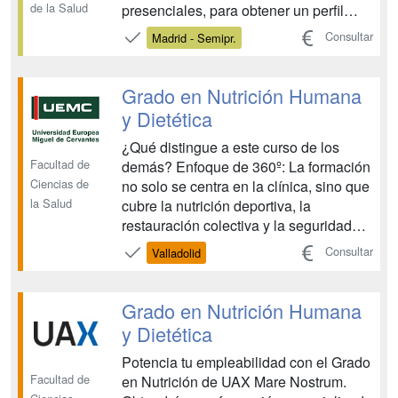
de la Salud
presenciales, para obtener un perfil
profesional completo y basado en la
Consultar
Madrid - Semipr.
realidad empresarial. Recibirás una
formación especializada tan completa
que podrás desarrollarte
Grado en Nutrición Humana
profesionalmente en cualquier ámbito:
y Dietética
nut...
¿Qué distingue a este curso de los
Facultad de
demás? Enfoque de 360º: La formación
Ciencias de
no solo se centra en la clínica, sino que
la Salud
cubre la nutrición deportiva, la
restauración colectiva y la seguridad
alimentaria. Instalaciones
Consultar
Valladolid
Especializadas: Cuentas con un
Gastrolab, Laboratorios de análisis
sensorial y una Cámara Gesell para el
Grado en Nutrición Humana
estudio del comportamiento al...
y Dietética
Potencia tu empleabilidad con el Grado
Facultad de
en Nutrición de UAX Mare Nostrum.