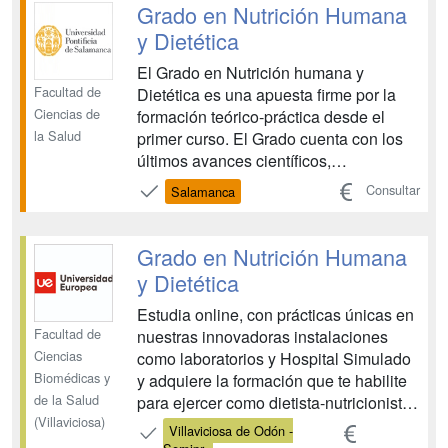
sobre la composición de los alimentos,
Grado en Nutrición Humana
las necesidades nutr...
y Dietética
El Grado en Nutrición humana y
Facultad de
Dietética es una apuesta firme por la
Ciencias de
formación teórico-práctica desde el
la Salud
primer curso. El Grado cuenta con los
últimos avances científicos,
tecnológicos y una cuidada formación
Consultar
Salamanca
en competencias, con el fin de
adaptarse a las exigencias del mercado
laboral. Además, para las prácticas
Grado en Nutrición Humana
externas disponemos de convenios
y Dietética
en...
Estudia online, con prácticas únicas en
Facultad de
nuestras innovadoras instalaciones
Ciencias
como laboratorios y Hospital Simulado
Biomédicas y
y adquiere la formación que te habilite
de la Salud
para ejercer como dietista-nutricionista,
(Villaviciosa)
diseñando y supervisando planes de
Villaviciosa de Odón -
alimentación y dietas clínicas