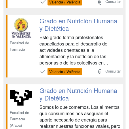
Consultar
Valencia / València
44/2003, de 21 de noviembre, por lo
que mejora las posibilidades de cara al
futuro profesional de los estudiantes.
Grado en Nutrición Humana
Los estudiantes se preparan para actu...
y Dietética
Este grado forma profesionales
Facultad de
capacitados para el desarrollo de
Farmacia
actividades orientadas a la
alimentación y la nutrición de las
personas o de los colectivos en
diversas situaciones fisiológicas y/o
Consultar
Valencia / València
patológicas, de acuerdo con los
principios de protección y promoción de
la salud, prevención de enfermedades y
Grado en Nutrición Humana
tratamiento dietético-nutricional cuando
y Dietética
...
Somos lo que comemos. Los alimentos
Facultad de
que consumimos nos aseguran el
Farmacia
aporte necesario de energía para
(Araba)
realizar nuestras funciones vitales, pero