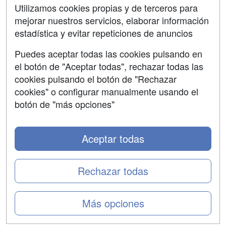
Aviso legal
Utilizamos cookies propias y de terceros para
mejorar nuestros servicios, elaborar información
Copyleft
estadística y evitar repeticiones de anuncios
Puedes aceptar todas las cookies pulsando en
el botón de "Aceptar todas", rechazar todas las
Grupo formazion:
cookies pulsando el botón de "Rechazar
cookies" o configurar manualmente usando el
botón de "más opciones"
Aceptar todas
Rechazar todas
Copyright 2000-2026 Formazion Web, S.L. - Calle
Más opciones
Fermín Caballero, 62 - 28034 Madrid Tel: 91 533 70 78