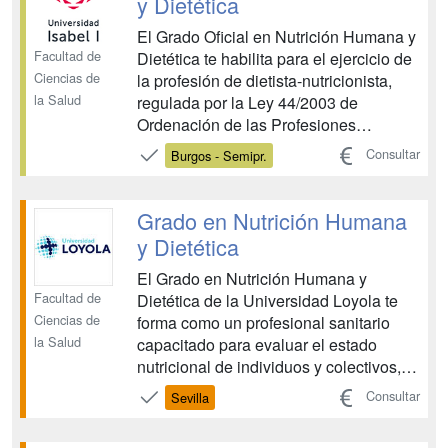
y Dietética
El Grado Oficial en Nutrición Humana y
Facultad de
Dietética te habilita para el ejercicio de
Ciencias de
la profesión de dietista-nutricionista,
la Salud
regulada por la Ley 44/2003 de
Ordenación de las Profesiones
Sanitarias. Este personal sanitario está
Consultar
Burgos - Semipr.
reconocido como experto en
alimentación, nutrición y dietética
responsable del desarrollo de
Grado en Nutrición Humana
actividades orientadas a la alime...
y Dietética
El Grado en Nutrición Humana y
Facultad de
Dietética de la Universidad Loyola te
Ciencias de
forma como un profesional sanitario
la Salud
capacitado para evaluar el estado
nutricional de individuos y colectivos,
diseñar e implementar intervenciones
Consultar
Sevilla
nutricionales, y promover la salud a
través de la alimentación. Aprenderás