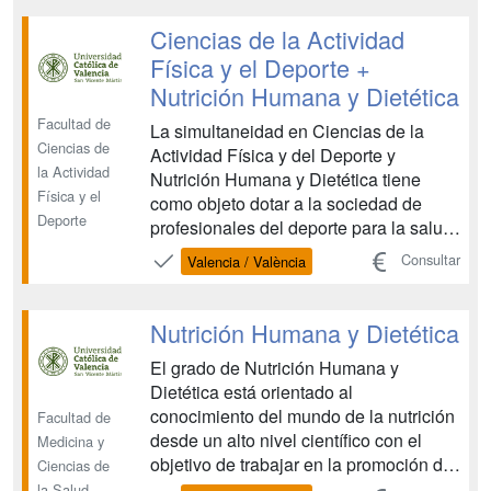
prácticas en entidades top como Rafa
Nadal Academy, LALIGA o
Ciencias de la Actividad
Quirónsalud, con el respaldo de la
Física y el Deporte +
Esc...
Nutrición Humana y Dietética
Facultad de
La simultaneidad en Ciencias de la
Ciencias de
Actividad Física y del Deporte y
la Actividad
Nutrición Humana y Dietética tiene
Física y el
como objeto dotar a la sociedad de
Deporte
profesionales del deporte para la salud
y el rendimiento deportivo altamente
Consultar
Valencia / València
cualificados, mediante el valor
adicional del control nutricional y
dietético como aspecto fundamental en
Nutrición Humana y Dietética
la consecución de los objetiv...
El grado de Nutrición Humana y
Dietética está orientado al
conocimiento del mundo de la nutrición
Facultad de
desde un alto nivel científico con el
Medicina y
objetivo de trabajar en la promoción de
Ciencias de
la salud a través de la alimentación.
la Salud