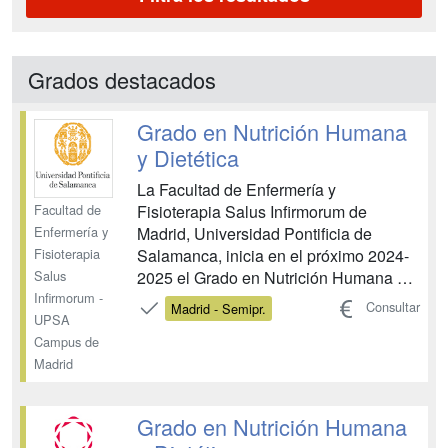
Grados destacados
Grado en Nutrición Humana
y Dietética
La Facultad de Enfermería y
Facultad de
Fisioterapia Salus Infirmorum de
Enfermería y
Madrid, Universidad Pontificia de
Fisioterapia
Salamanca, inicia en el próximo 2024-
Salus
2025 el Grado en Nutrición Humana y
Infirmorum -
Dietética, con una perspectiva
Consultar
Madrid - Semipr.
UPSA
innovadora, centrada en el estudiante y
Campus de
su futuro como dietista nutricionista. A
Madrid
la vanguardia de la profesión con un
plan de estudios novedoso. El ...
Grado en Nutrición Humana