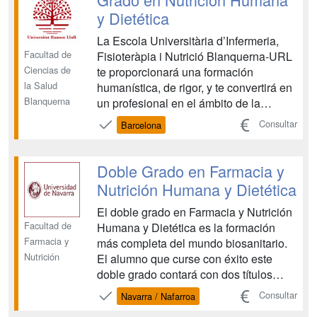
Trabajarás con ca...
y Dietética
La Escola Universitària d’Infermeria,
Facultad de
Fisioteràpia i Nutrició Blanquerna-URL
Ciencias de
te proporcionará una formación
la Salud
humanística, de rigor, y te convertirá en
Blanquerna
un profesional en el ámbito de la
nutrición. Los estudios de Nutrición los
Consultar
Barcelona
imparten profesores que excelen en el
ámbito de la docencia y la
investigación, y son profesionales en
Doble Grado en Farmacia y
activo. Vivirás ...
Nutrición Humana y Dietética
El doble grado en Farmacia y Nutrición
Facultad de
Humana y Dietética es la formación
Farmacia y
más completa del mundo biosanitario.
Nutrición
El alumno que curse con éxito este
doble grado contará con dos títulos
oficiales y tendrá acceso a dos
Consultar
Navarra / Nafarroa
profesiones sanitarias totalmente