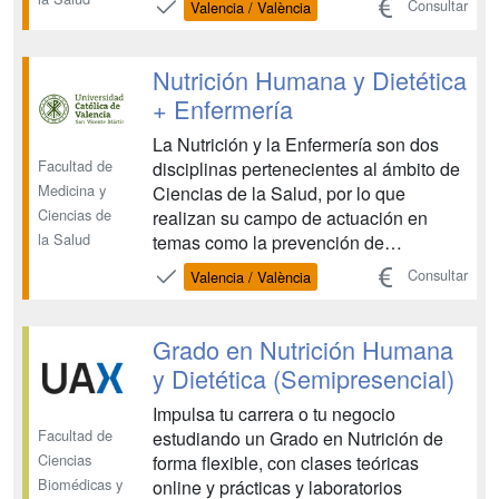
Consultar
Valencia / València
Todo ello teniendo muy presentes los
principios éticos, deontológicos y
legales que permiten ejercer la práctica
Nutrición Humana y Dietética
profesional con auto...
+ Enfermería
La Nutrición y la Enfermería son dos
Facultad de
disciplinas pertenecientes al ámbito de
Medicina y
Ciencias de la Salud, por lo que
Ciencias de
realizan su campo de actuación en
la Salud
temas como la prevención de
patologías o educación en la salud. En
Consultar
Valencia / València
el caso de Nutrición de modo más
específico en los aspectos
nutricionales, y en el caso de
Grado en Nutrición Humana
Enfermería en el campo de los
y Dietética (Semipresencial)
cuidados. Ambas ti...
Impulsa tu carrera o tu negocio
Facultad de
estudiando un Grado en Nutrición de
Ciencias
forma flexible, con clases teóricas
Biomédicas y
online y prácticas y laboratorios