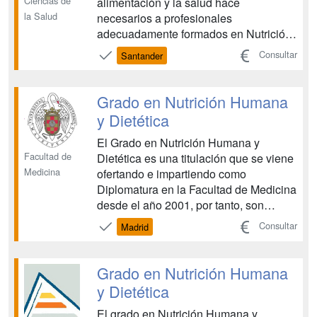
Ciencias de
alimentación y la salud hace
la Salud
necesarios a profesionales
adecuadamente formados en Nutrición
Humana y Dietética que intervengan
Consultar
Santander
sobre la salud de las personas. El plan
de estudios en Nutrición Humana y
Dietética de la Universidad Europea del
Grado en Nutrición Humana
Atlántico ofrece una formación actua...
y Dietética
El Grado en Nutrición Humana y
Facultad de
Dietética es una titulación que se viene
Medicina
ofertando e impartiendo como
Diplomatura en la Facultad de Medicina
desde el año 2001, por tanto, son
estudios relativamente nuevos dentro
Consultar
Madrid
de una de las Universidades más
antiguas y de mayor prestigio del país.
En la actualidad, está reconocida la
Grado en Nutrición Humana
importancia de una adecuad...
y Dietética
El grado en Nutrición Humana y