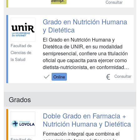
Semipr.
Consultar
personalizadas. ¡No dejes pasar esta
oportunidad de convertirte en
profesional dentro ...
Grado en Nutrición Humana
y Dietética
El Grado en Nutrición Humana y
Facultad de
Dietética de UNIR, en su modalidad
Ciencias de
semipresencial, confiere una titulación
la Salud
oficial que capacita para ejercer como
dietista-nutricionista, en conformidad
con las disposiciones de la Ley
Consultar
Online
44/2003 de Ordenación de las
Profesiones Sanitarias. El dietista-
nutricionista se distingue como el único
Grados
profesional sanitario rec...
Doble Grado en Farmacia +
Nutrición Humana y Dietética
Formación integral que combina el
Facultad de