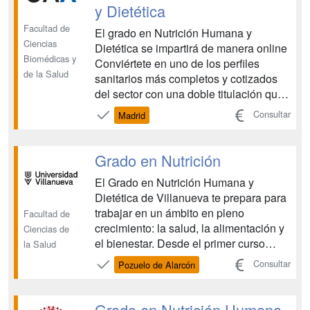
y Dietética
Facultad de
El grado en Nutrición Humana y
Ciencias
Dietética se impartirá de manera online
Biomédicas y
Conviértete en uno de los perfiles
de la Salud
sanitarios más completos y cotizados
del sector con una doble titulación que
multiplicará tus oportunidades
Consultar
Madrid
profesionales. Obtendrás un Certificado
en Dirección de Oficina de Farmacia
Digital y un Certificado de Experto en
Grado en Nutrición
Nutrición Clínica ...
El Grado en Nutrición Humana y
Dietética de Villanueva te prepara para
trabajar en un ámbito en pleno
Facultad de
crecimiento: la salud, la alimentación y
Ciencias de
el bienestar. Desde el primer curso
la Salud
aprenderás a evaluar, planificar y
Consultar
Pozuelo de Alarcón
aplicar intervenciones nutricionales
personalizadas en contextos clínicos,
deportivos, comunitarios o de empresa.
Grado en Nutrición Humana