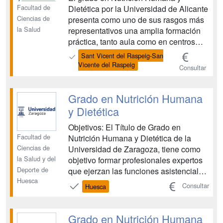
Facultad de
Dietética por la Universidad de Alicante
Ciencias de
presenta como uno de sus rasgos más
la Salud
representativos una amplia formación
práctica, tanto aula como en centros
externos. La mayor parte de las
Sant Vicent del Raspeig-San
asignaturas que componen en grado
Vicente del Raspeig
Consultar
tienen una parte práctica, que se
desarrolla en diversos tipos de
actividades como son seminarios t...
Grado en Nutrición Humana
y Dietética
Objetivos: El Título de Grado en
Facultad de
Nutrición Humana y Dietética de la
Ciencias de
Universidad de Zaragoza, tiene como
la Salud y del
objetivo formar profesionales expertos
Deporte de
que ejerzan las funciones asistenciales,
Huesca
administrativas, docentes e
Consultar
Huesca
investigadoras que estén orientadas a
la alimentación de la persona o grupos
de personas. Estos profesionales
Grado en Nutrición Humana