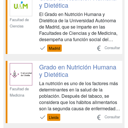
conocerán las recomendaciones
y Dietética
dietét...
El Grado en Nutrición Humana y
Facultad de
Dietética de la Universidad Autónoma
Ciencias
de Madrid, que se imparte en las
Facultades de Ciencias y de Medicina,
desempeña una función social del
máximo interés, al tener como finalidad
Consultar
Madrid
primordial la formación de expertos en
el ámbito de la Nutrición Humana y de
la Dietética, y habilita para el ejercicio
Grado en Nutrición Humana
de la profesión re...
y Dietética
La nutrición es uno de los factores más
Facultad de
determinantes en la salud de la
Medicina
población. Después del tabaco, se
considera que los hábitos alimentarios
son la segunda causa de enfermedad y
muerte evitable en el mundo occidental.
Consultar
Lleida
Así mismo, la desnutrición es la
principal causa de muerte en los países