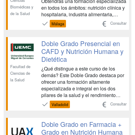
Ciencias
Obtendrás una formación especializada
Biomédicas y
en todos los ámbitos: nutrición clínica y
de la Salud
hospitalaria, industria alimentaria,
calidad, e, incluso, nutrición deportiva.
Consultar
Málaga
Conocerás las tecnologías y
herramientas profesionales más
utilizadas en del sector, y podrás
Doble Grado Presencial en
realizar tus prácticas e...
CAFD y Nutrición Humana y
Dietética
Facultad de
¿Qué distingue a este curso de los
Ciencias de
demás? Este Doble Grado destaca por
la Salud
ofrecer una formación altamente
especializada e integral en los dos
pilares de la salud y el rendimiento
físico, con una estructura y recursos
Consultar
Valladolid
que maximizan tu empleabilidad: Doble
Titulación Oficial y Secuencial Única:
Obtienes dos Grados Oficiales (CAFD y
Doble Grado en Farmacia +
Nutrición Hu...
Grado en Nutrición Humana