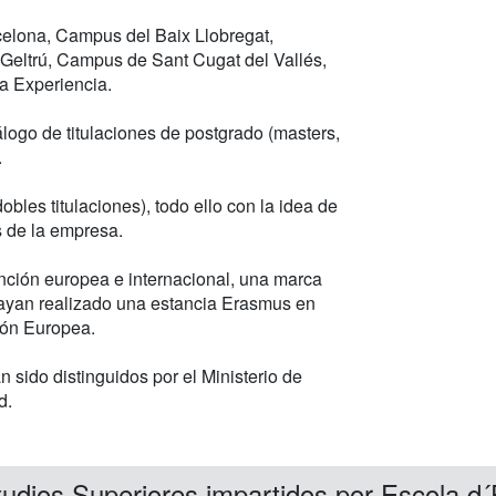
elona, Campus del Baix Llobregat,
eltrú, Campus de Sant Cugat del Vallés,
a Experiencia.
tálogo de titulaciones de postgrado (masters,
.
bles titulaciones), todo ello con la idea de
s de la empresa.
ención europea e internacional, una marca
hayan realizado una estancia Erasmus en
ión Europea.
sido distinguidos por el Ministerio de
d.
udios Superiores impartidos por Escola d´