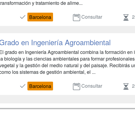
transformación y tratamiento de alime...
Consultar
2
Barcelona
Grado en Ingeniería Agroambiental
El grado en Ingeniería Agroambiental combina la formación en 
la biología y las ciencias ambientales para formar profesionale
vegetal y la gestión del medio natural y del paisaje. Recibirás 
como los sistemas de gestión ambiental, el ...
Consultar
2
Barcelona
a
Masters y
Contactar
Postgrados
enes somos
Confidenciali