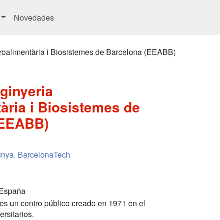
Novedades
roalimentària i Biosistemes de Barcelona (EEABB)
ginyeria
ària i Biosistemes de
(EEABB)
lunya. BarcelonaTech
 España
es un centro público creado en 1971 en el
rsitarios.