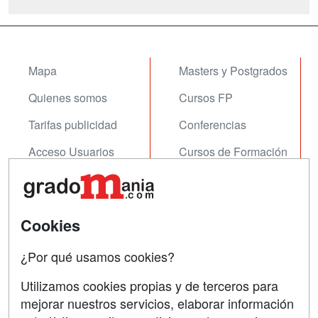
Mapa
Masters y Postgrados
Quienes somos
Cursos FP
Tarifas publicidad
Conferencias
Acceso Usuarios
Cursos de Formación
Acceso Centros
Oposiciones
SÍGUENOS EN:
Contactar
Cookies
Confidencialidad
¿Por qué usamos cookies?
Aviso legal
Utilizamos cookies propias y de terceros para
Copyleft
mejorar nuestros servicios, elaborar información