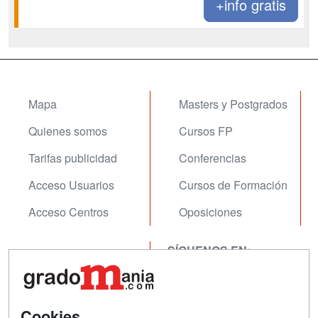
+info gratis
Mapa
Masters y Postgrados
Quienes somos
Cursos FP
Tarifas publicidad
Conferencias
Acceso Usuarios
Cursos de Formación
Acceso Centros
Oposiciones
SÍGUENOS EN:
Contactar
Confidencialidad
Aviso legal
Cookies