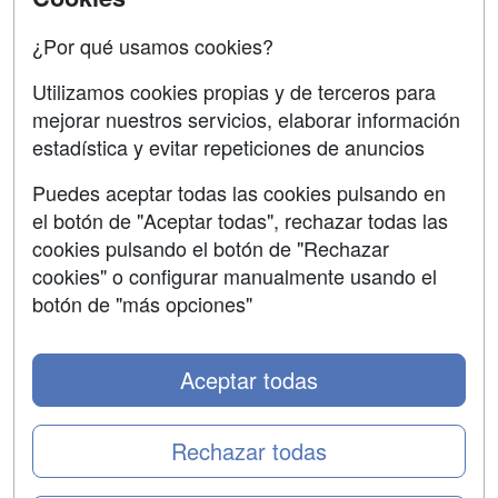
Copyleft
¿Por qué usamos cookies?
Utilizamos cookies propias y de terceros para
mejorar nuestros servicios, elaborar información
estadística y evitar repeticiones de anuncios
Grupo formazion:
Puedes aceptar todas las cookies pulsando en
el botón de "Aceptar todas", rechazar todas las
cookies pulsando el botón de "Rechazar
cookies" o configurar manualmente usando el
botón de "más opciones"
Aceptar todas
Copyright 2000-2026 Formazion Web, S.L. - Calle
Fermín Caballero, 62 - 28034 Madrid Tel: 91 533 70 78
Rechazar todas