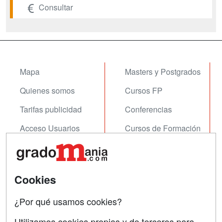
Consultar
Mapa
Masters y Postgrados
Quienes somos
Cursos FP
Tarifas publicidad
Conferencias
Acceso Usuarios
Cursos de Formación
Acceso Centros
Oposiciones
SÍGUENOS EN:
Contactar
Cookies
Confidencialidad
¿Por qué usamos cookies?
Aviso legal
Utilizamos cookies propias y de terceros para