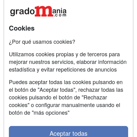
Acceso Centros
Oposiciones
SÍGUENOS EN:
Contactar
Cookies
Confidencialidad
¿Por qué usamos cookies?
Aviso legal
Utilizamos cookies propias y de terceros para
mejorar nuestros servicios, elaborar información
Copyleft
estadística y evitar repeticiones de anuncios
Puedes aceptar todas las cookies pulsando en
el botón de "Aceptar todas", rechazar todas las
Grupo formazion:
cookies pulsando el botón de "Rechazar
cookies" o configurar manualmente usando el
botón de "más opciones"
Aceptar todas