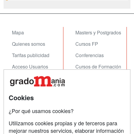
Mapa
Masters y Postgrados
Quienes somos
Cursos FP
Tarifas publicidad
Conferencias
Acceso Usuarios
Cursos de Formación
Acceso Centros
Oposiciones
SÍGUENOS EN:
Contactar
Cookies
Confidencialidad
¿Por qué usamos cookies?
Aviso legal
Utilizamos cookies propias y de terceros para
Copyleft
mejorar nuestros servicios, elaborar información