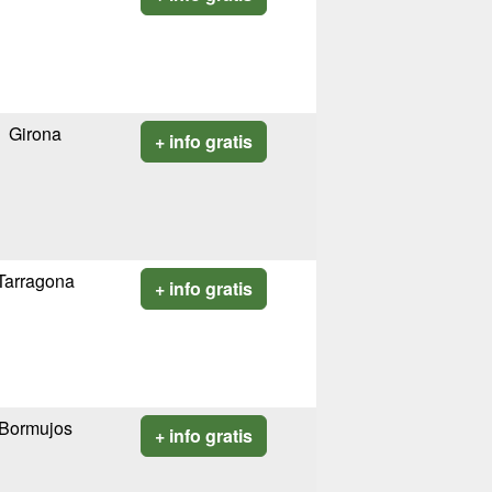
Girona
+ info gratis
Tarragona
+ info gratis
Bormujos
+ info gratis