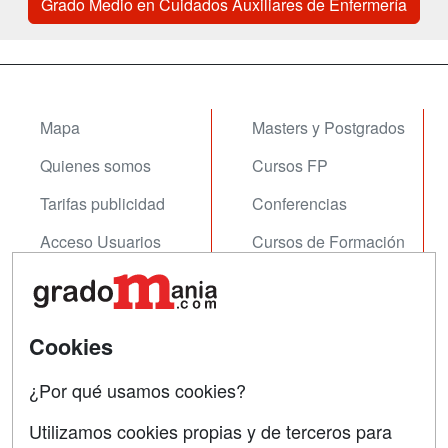
Grado Medio en Cuidados Auxiliares de Enfermería
Mapa
Masters y Postgrados
Quienes somos
Cursos FP
Tarifas publicidad
Conferencias
Acceso Usuarios
Cursos de Formación
Acceso Centros
Oposiciones
SÍGUENOS EN:
Contactar
Cookies
Confidencialidad
¿Por qué usamos cookies?
Aviso legal
Utilizamos cookies propias y de terceros para