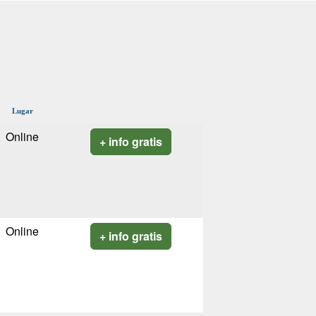
Lugar
Online
+ info gratis
Online
+ info gratis