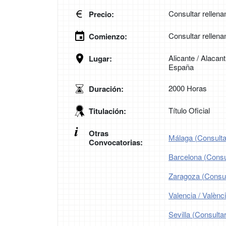
Consultar rellena
Precio:
Consultar rellena
Comienzo:
Alicante / Alacant
Lugar:
España
2000 Horas
Duración:
Título Oficial
Titulación:
Otras
Málaga (Consultar
Convocatorias:
Barcelona (Consul
Zaragoza (Consult
Valencia / Valènc
Sevilla (Consultar